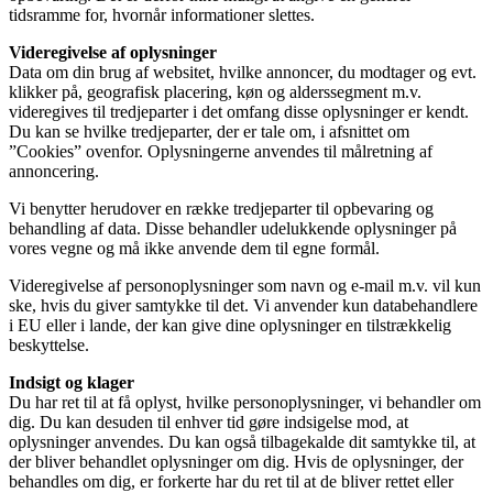
tidsramme for, hvornår informationer slettes.
Videregivelse af oplysninger
Data om din brug af websitet, hvilke annoncer, du modtager og evt.
klikker på, geografisk placering, køn og alderssegment m.v.
videregives til tredjeparter i det omfang disse oplysninger er kendt.
Du kan se hvilke tredjeparter, der er tale om, i afsnittet om
”Cookies” ovenfor. Oplysningerne anvendes til målretning af
annoncering.
Vi benytter herudover en række tredjeparter til opbevaring og
behandling af data. Disse behandler udelukkende oplysninger på
vores vegne og må ikke anvende dem til egne formål.
Videregivelse af personoplysninger som navn og e-mail m.v. vil kun
ske, hvis du giver samtykke til det. Vi anvender kun databehandlere
i EU eller i lande, der kan give dine oplysninger en tilstrækkelig
beskyttelse.
Indsigt og klager
Du har ret til at få oplyst, hvilke personoplysninger, vi behandler om
dig. Du kan desuden til enhver tid gøre indsigelse mod, at
oplysninger anvendes. Du kan også tilbagekalde dit samtykke til, at
der bliver behandlet oplysninger om dig. Hvis de oplysninger, der
behandles om dig, er forkerte har du ret til at de bliver rettet eller