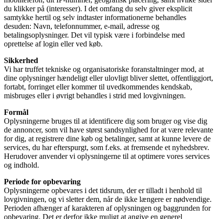
du klikker på (interesser). I det omfang du selv giver eksplicit
samtykke hertil og selv indtaster informationerne behandles
desuden: Navn, telefonnummer, e-mail, adresse og
betalingsoplysninger. Det vil typisk være i forbindelse med
oprettelse af login eller ved køb.
Sikkerhed
Vi har truffet tekniske og organisatoriske foranstaltninger mod, at
dine oplysninger hændeligt eller ulovligt bliver slettet, offentliggjort,
fortabt, forringet eller kommer til uvedkommendes kendskab,
misbruges eller i øvrigt behandles i strid med lovgivningen.
Formål
Oplysningerne bruges til at identificere dig som bruger og vise dig
de annoncer, som vil have størst sandsynlighed for at være relevante
for dig, at registrere dine køb og betalinger, samt at kunne levere de
services, du har efterspurgt, som f.eks. at fremsende et nyhedsbrev.
Herudover anvender vi oplysningerne til at optimere vores services
og indhold.
Periode for opbevaring
Oplysningerne opbevares i det tidsrum, der er tilladt i henhold til
lovgivningen, og vi sletter dem, når de ikke længere er nødvendige.
Perioden afhænger af karakteren af oplysningen og baggrunden for
opbevaring. Det er derfor ikke muligt at angive en generel