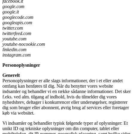
facebook.it
google.com
google.it
googlecode.com
googleapis.com
twitter.com
twitterfeed.com
youtube.com
youtube-nocookie.com
linkedin.com
instagram.com
Personoplysninger
Generelt
Personoplysninger er alle slags informationer, der i et eller andet
omfang kan henføres til dig. Når du benytter vores website
indsamler og behandler vi en række sådanne informationer. Det sker
f.eks. ved alm. tilgang af indhold, hvis du tilmelder dig vores
nyhedsbrev, deltager i konkurrencer eller undersøgelser, registrerer
dig som bruger eller abonnent, øvrig brug af services eller foretager
køb via websitet.
Vi indsamler og behandler typisk følgende typer af oplysninger: Et
unikt ID og tekniske oplysninger om din computer, tablet eller
mobiltelefon, dit IP-nummer, geografisk placering, samt hvilke sider