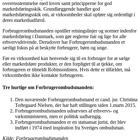
overensstemmelse med loven samt principperne for god
markedsføringsskik. Grundlæggende handler god
markedsføringsskik om, at virksomheder skal opføre sig ordentligt i
deres markedsadfærd.
Forbrugerombudsmanden opstiller retningslinjer og normer indenfor
markedsføring i Danmark, som gør reglerne fair og lige for alle
erhvervsdrivende. Derudover har Forbrugerombudsmanden et
særligt fokus på at beskytte forbrugere, børn og unge.
Før en virksomhed kan henvende sig til en forbruger for at sælge
eller markedsføre produkter, er den forpligtet til at tjekke, om
forbrugeren er tilmeldt Robinsonlisten. Hvis dette er tilfældet, må
virksomheden ikke kontakte forbrugeren.
Tre hurtige om Forbrugerombudsmanden:
Den nuværende Forbrugerombudsmand er cand. jur. Christina
Toftegaard Nielsen, der har haft stillingen siden 1.marts 2015.
Forbrugerombudsmanden udnævnes af erhvervs- og
vækstministeren, men er politisk uafhængig.
Forbrugerombudsmanden er en statsansat jurist, der blev
indført i 1974 med inspiration fra Sveriges ombudsman.
Kilde: Forbrugerombudsmanden