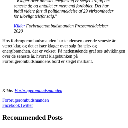
”
Klager over uønsket telefonsalg er steget kraftig det
seneste år, og antallet er mere end fordoblet. Det har
indtil videre ført til politianmeldelse af 29 virksomheder
for ulovligt telefonsalg
.”
Kilde:
Forbrugerombudsmanden Pressemeddelelser
2020
Hos forbrugerombudsmanden har tendensen over de seneste år
været klar, og det er især klager over salg fra tele- og
energibranchen, der er vokset. På nedenstående graf ses udviklingen
over de seneste år, hvoraf klagebunken på
Forbrugerombudsmandens bord er steget markant.
Kilde:
Forbrugerombudsmande
n
Forbrugerombudsmanden
Facebook
Twitter
Recommended Posts