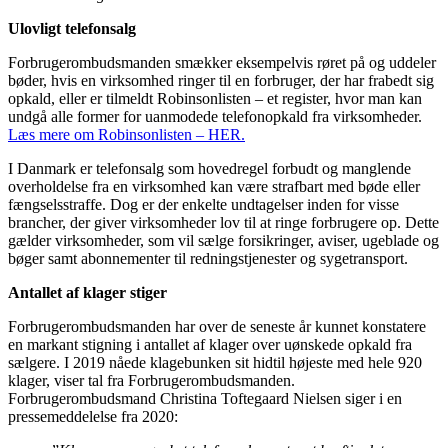
Ulovligt telefonsalg
Forbrugerombudsmanden smækker eksempelvis røret på og uddeler
bøder, hvis en virksomhed ringer til en forbruger, der har frabedt sig
opkald, eller er tilmeldt Robinsonlisten – et register, hvor man kan
undgå alle former for uanmodede telefonopkald fra virksomheder.
Læs mere om Robinsonlisten – HER.
I Danmark er telefonsalg som hovedregel forbudt og manglende
overholdelse fra en virksomhed kan være strafbart med bøde eller
fængselsstraffe. Dog er der enkelte undtagelser inden for visse
brancher, der giver virksomheder lov til at ringe forbrugere op. Dette
gælder virksomheder, som vil sælge forsikringer, aviser, ugeblade og
bøger samt abonnementer til redningstjenester og sygetransport.
Antallet af klager stiger
Forbrugerombudsmanden har over de seneste år kunnet konstatere
en markant stigning i antallet af klager over uønskede opkald fra
sælgere. I 2019 nåede klagebunken sit hidtil højeste med hele 920
klager, viser tal fra Forbrugerombudsmanden.
Forbrugerombudsmand Christina Toftegaard Nielsen siger i en
pressemeddelelse fra 2020: