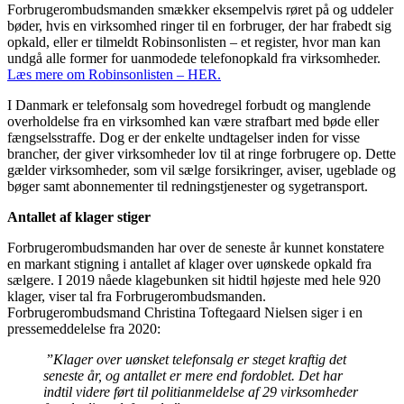
Forbrugerombudsmanden smækker eksempelvis røret på og uddeler
bøder, hvis en virksomhed ringer til en forbruger, der har frabedt sig
opkald, eller er tilmeldt Robinsonlisten – et register, hvor man kan
undgå alle former for uanmodede telefonopkald fra virksomheder.
Læs mere om Robinsonlisten – HER.
I Danmark er telefonsalg som hovedregel forbudt og manglende
overholdelse fra en virksomhed kan være strafbart med bøde eller
fængselsstraffe. Dog er der enkelte undtagelser inden for visse
brancher, der giver virksomheder lov til at ringe forbrugere op. Dette
gælder virksomheder, som vil sælge forsikringer, aviser, ugeblade og
bøger samt abonnementer til redningstjenester og sygetransport.
Antallet af klager stiger
Forbrugerombudsmanden har over de seneste år kunnet konstatere
en markant stigning i antallet af klager over uønskede opkald fra
sælgere. I 2019 nåede klagebunken sit hidtil højeste med hele 920
klager, viser tal fra Forbrugerombudsmanden.
Forbrugerombudsmand Christina Toftegaard Nielsen siger i en
pressemeddelelse fra 2020:
”
Klager over uønsket telefonsalg er steget kraftig det
seneste år, og antallet er mere end fordoblet. Det har
indtil videre ført til politianmeldelse af 29 virksomheder