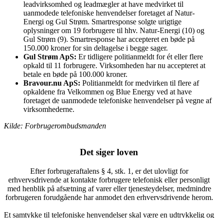
leadvirksomhed og leadmægler at have medvirket til
uanmodede telefoniske henvendelser foretaget af Natur-
Energi og Gul Strøm. Smartresponse solgte urigtige
oplysninger om 19 forbrugere til hhv. Natur-Energi (10) og
Gul Strøm (9). Smartresponse har accepteret en bøde på
150.000 kroner for sin deltagelse i begge sager.
Gul Strøm ApS:
Er tidligere politianmeldt for ét eller flere
opkald til 11 forbrugere. Virksomheden har nu accepteret at
betale en bøde på 100.000 kroner.
Bravour.nu ApS:
Politianmeldt for medvirken til flere af
opkaldene fra Velkommen og Blue Energy ved at have
foretaget de uanmodede telefoniske henvendelser på vegne af
virksomhederne.
Kilde: Forbrugerombudsmanden
Det siger loven
Efter forbrugeraftalens § 4, stk. 1, er det ulovligt for
erhvervsdrivende at kontakte forbrugere telefonisk eller personligt
med henblik på afsætning af varer eller tjenesteydelser, medmindre
forbrugeren forudgående har anmodet den erhvervsdrivende herom.
Et samtykke til telefoniske henvendelser skal være en udtrykkelig og