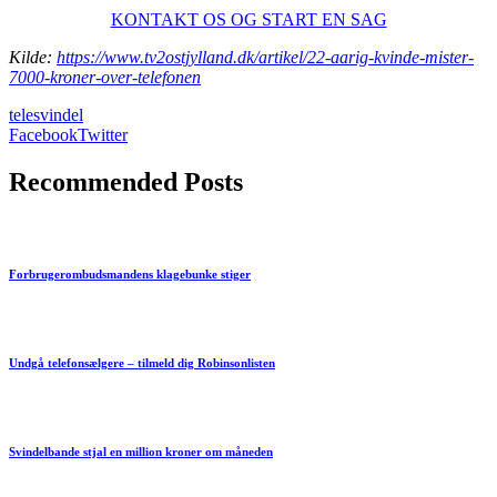
KONTAKT OS OG START EN SAG
Kilde:
https://www.tv2ostjylland.dk/artikel/22-aarig-kvinde-mister-
7000-kroner-over-telefonen
telesvindel
Facebook
Twitter
Recommended Posts
Forbrugerombudsmandens klagebunke stiger
Undgå telefonsælgere – tilmeld dig Robinsonlisten
Svindelbande stjal en million kroner om måneden