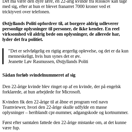
Det må være den dyre lære, en 22-årig kvinde fra Risskov kan tage
med sig, efter at hun er blevet franarret 7000 kroner ved et
tricktyveri over telefonen.
Østjyllands Politi opfordrer til, at borgere aldrig udleverer
personlige oplysninger til personer, de ikke kender. En reel
virksomhed vil aldrig bede om oplysninger, de allerede har,
lyder det fra politiet.
″Det er selvfølgelig en rigtig ærgerlig oplevelse, og det er da kun
menneskeligt, hvis hun synes det er øv.
Jeanette Løv Rasmussen, Østjyllands Politi
Sådan forløb svindelnummeret af sig
Den 22-årige kvinde blev ringet op af en kvinde, der på engelsk
forklarede, at hun arbejdede for Microsoft.
Kvinden fik den 22-årige til at åbne et program ved navn
Teamviewer, hvori den 22-årige skulle udfylde en masse
oplysninger – heriblandt cpr-nummer, adgangskode og kortnummer.
Først efter samtalen fattede den 22-årige mistanke om, at det kunne
være fup.