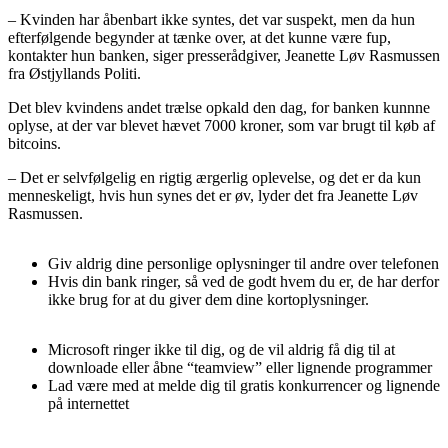
– Kvinden har åbenbart ikke syntes, det var suspekt, men da hun
efterfølgende begynder at tænke over, at det kunne være fup,
kontakter hun banken, siger presserådgiver, Jeanette Løv Rasmussen
fra Østjyllands Politi.
Det blev kvindens andet trælse opkald den dag, for banken kunnne
oplyse, at der var blevet hævet 7000 kroner, som var brugt til køb af
bitcoins.
– Det er selvfølgelig en rigtig ærgerlig oplevelse, og det er da kun
menneskeligt, hvis hun synes det er øv, lyder det fra Jeanette Løv
Rasmussen.
Giv aldrig dine personlige oplysninger til andre over telefonen
Hvis din bank ringer, så ved de godt hvem du er, de har derfor
ikke brug for at du giver dem dine kortoplysninger.
Microsoft ringer ikke til dig, og de vil aldrig få dig til at
downloade eller åbne “teamview” eller lignende programmer
Lad være med at melde dig til gratis konkurrencer og lignende
på internettet