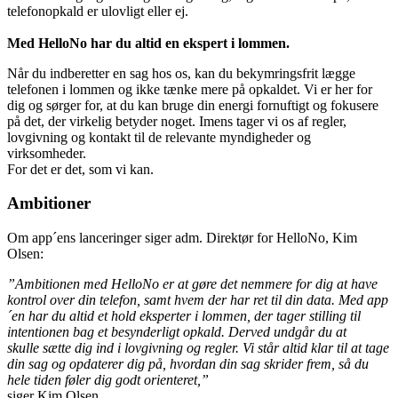
telefonopkald er ulovligt eller ej.
Med HelloNo har du altid en ekspert i lommen.
Når du indberetter en sag hos os, kan du bekymringsfrit lægge
telefonen i lommen og ikke tænke mere på opkaldet. Vi er her for
dig og sørger for, at du kan bruge din energi fornuftigt og fokusere
på det, der virkelig betyder noget. Imens tager vi os af regler,
lovgivning og kontakt til de relevante myndigheder og
virksomheder.
For det er det, som vi kan.
Ambitioner
Om app´ens lanceringer siger adm. Direktør for HelloNo, Kim
Olsen:
”Ambitionen med HelloNo er at gøre det nemmere for dig at have
kontrol over din telefon, samt hvem der har ret til din data. Med app
´en har du altid et hold eksperter i lommen, der tager stilling til
intentionen bag et besynderligt opkald. Derved undgår du at
skulle sætte dig ind i lovgivning og regler. Vi står altid klar til at tage
din sag og opdaterer dig på, hvordan din sag skrider frem, så du
hele tiden føler dig godt orienteret,”
siger Kim Olsen.