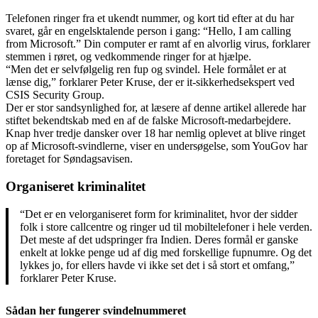
Telefonen ringer fra et ukendt nummer, og kort tid efter at du har
svaret, går en engelsktalende person i gang: “Hello, I am calling
from Microsoft.” Din computer er ramt af en alvorlig virus, forklarer
stemmen i røret, og vedkommende ringer for at hjælpe.
“Men det er selvfølgelig ren fup og svindel. Hele formålet er at
lænse dig,” forklarer Peter Kruse, der er it-sikkerhedsekspert ved
CSIS Security Group.
Der er stor sandsynlighed for, at læsere af denne artikel allerede har
stiftet bekendtskab med en af de falske Microsoft-medarbejdere.
Knap hver tredje dansker over 18 har nemlig oplevet at blive ringet
op af Microsoft-svindlerne, viser en undersøgelse, som YouGov har
foretaget for Søndagsavisen.
Organiseret kriminalitet
“Det er en velorganiseret form for kriminalitet, hvor der sidder
folk i store callcentre og ringer ud til mobiltelefoner i hele verden.
Det meste af det udspringer fra Indien. Deres formål er ganske
enkelt at lokke penge ud af dig med forskellige fupnumre. Og det
lykkes jo, for ellers havde vi ikke set det i så stort et omfang,”
forklarer Peter Kruse.
Sådan her fungerer svindelnummeret