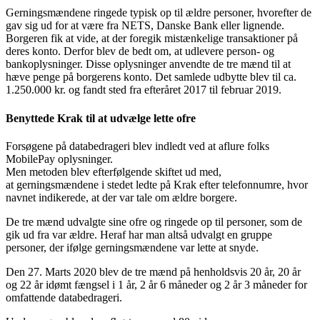
Gerningsmændene ringede typisk op til ældre personer, hvorefter de
gav sig ud for at være fra NETS, Danske Bank eller lignende.
Borgeren fik at vide, at der foregik mistænkelige transaktioner på
deres konto. Derfor blev de bedt om, at udlevere person- og
bankoplysninger. Disse oplysninger anvendte de tre mænd til at
hæve penge på borgerens konto. Det samlede udbytte blev til ca.
1.250.000 kr. og fandt sted fra efteråret 2017 til februar 2019.
Benyttede Krak til at udvælge lette ofre
Forsøgene på databedrageri blev indledt ved at aflure folks
MobilePay oplysninger.
Men metoden blev efterfølgende skiftet ud med,
at gerningsmændene i stedet ledte på Krak efter telefonnumre, hvor
navnet indikerede, at der var tale om ældre borgere.
De tre mænd udvalgte sine ofre og ringede op til personer, som de
gik ud fra var ældre. Heraf har man altså udvalgt en gruppe
personer, der ifølge gerningsmændene var lette at snyde.
Den 27. Marts 2020 blev de tre mænd på henholdsvis 20 år, 20 år
og 22 år idømt fængsel i 1 år, 2 år 6 måneder og 2 år 3 måneder for
omfattende databedrageri.