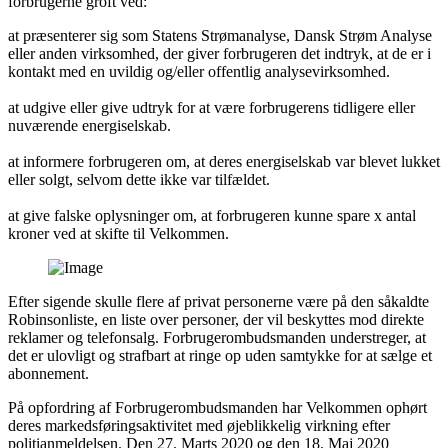
forbrugerne groft ved:
at præsenterer sig som Statens Strømanalyse, Dansk Strøm Analyse
eller anden virksomhed, der giver forbrugeren det indtryk, at de er i
kontakt med en uvildig og/eller offentlig analysevirksomhed.
at udgive eller give udtryk for at være forbrugerens tidligere eller
nuværende energiselskab.
at informere forbrugeren om, at deres energiselskab var blevet lukket
eller solgt, selvom dette ikke var tilfældet.
at give falske oplysninger om, at forbrugeren kunne spare x antal
kroner ved at skifte til Velkommen.
Efter sigende skulle flere af privat personerne være på den såkaldte
Robinsonliste, en liste over personer, der vil beskyttes mod direkte
reklamer og telefonsalg. Forbrugerombudsmanden understreger, at
det er ulovligt og strafbart at ringe op uden samtykke for at sælge et
abonnement.
På opfordring af Forbrugerombudsmanden har Velkommen ophørt
deres markedsføringsaktivitet med øjeblikkelig virkning efter
politianmeldelsen. Den 27. Marts 2020 og den 18. Maj 2020