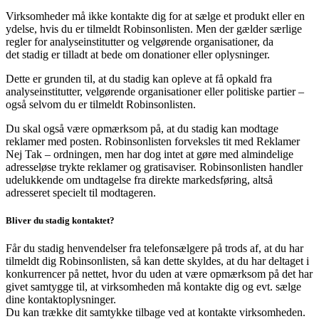
Virksomheder må ikke kontakte dig for at sælge et produkt eller en
ydelse, hvis du er tilmeldt Robinsonlisten. Men der gælder særlige
regler for analyseinstitutter og velgørende organisationer, da
det stadig er tilladt at bede om donationer eller oplysninger.
Dette er grunden til, at du stadig kan opleve at få opkald fra
analyseinstitutter, velgørende organisationer eller politiske partier –
også selvom du er tilmeldt Robinsonlisten.
Du skal også være opmærksom på, at du stadig kan modtage
reklamer med posten. Robinsonlisten forveksles tit med Reklamer
Nej Tak – ordningen, men har dog intet at gøre med almindelige
adresseløse trykte reklamer og gratisaviser. Robinsonlisten handler
udelukkende om undtagelse fra direkte markedsføring, altså
adresseret specielt til modtageren.
Bliver du stadig kontaktet?
Får du stadig henvendelser fra telefonsælgere på trods af, at du har
tilmeldt dig Robinsonlisten, så kan dette skyldes, at du har deltaget i
konkurrencer på nettet, hvor du uden at være opmærksom på det har
givet samtygge til, at virksomheden må kontakte dig og evt. sælge
dine kontaktoplysninger.
Du kan trække dit samtykke tilbage ved at kontakte virksomheden.