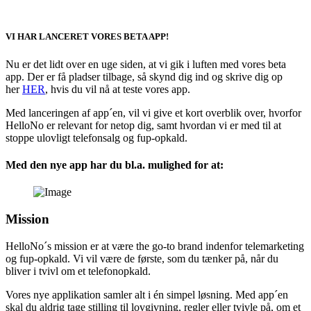
VI HAR LANCERET VORES BETA APP!
Nu er det lidt over en uge siden, at vi gik i luften med vores beta
app. Der er få pladser tilbage, så skynd dig ind og skrive dig op
her
HER
, hvis du vil nå at teste vores app.
Med lanceringen af app´en, vil vi give et kort overblik over, hvorfor
HelloNo er relevant for netop dig, samt hvordan vi er med til at
stoppe ulovligt telefonsalg og fup-opkald.
Med den nye app har du bl.a. mulighed for at:
Mission
HelloNo´s mission er at være the go-to brand indenfor telemarketing
og fup-opkald. Vi vil være de første, som du tænker på, når du
bliver i tvivl om et telefonopkald.
Vores nye applikation samler alt i én simpel løsning. Med app´en
skal du aldrig tage stilling til lovgivning, regler eller tvivle på, om et