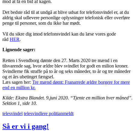
mod at få en bid af kagen.
Det bedste råd til at undgå at blive udsat for telefonsvindel er, at du
aldrig skal udlevere personlige oplysninger telefonisk eller overføre
penge til personer, som du ikke har mødt.
Vil du sikre dig imod telefonsvindel kan du læse vores gode
råd
HER
.
Lignende sager:
Retten i Svendborg dømte den 27. Marts 2020 tre mænd i en
tilsvarende sag, hvor ældre blev svindlet for godt en milion kroner.
Svindlerne fik straffe på to år og seks måneder, to år og tre måneder
og et års ubetinget fængsel.
Læs sagen her:
Tre mænd dømt: Franarrede ældre borgere for mere
end en million kr.
Kilde: Ekstra Blandet. 9.juni 2020. “Tjente en million hver måned”.
Sektion 1, side 10.
telesvindel
telesvindlere politianmeldt
Så er vi i gang!