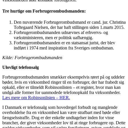
Tre hurtige om Forbrugerombudsmanden:
Den nuværende Forbrugerombudsmand er cand. jur. Christina
Toftegaard Nielsen, der har haft stillingen siden 1.marts 2015.
Forbrugerombudsmanden udnævnes af erhvervs- og
vækstministeren, men er politisk uafhængig.
Forbrugerombudsmanden er en statsansat jurist, der blev
indført i 1974 med inspiration fra Sveriges ombudsman.
Kilde: Forbrugerombudsmanden
Ulovligt telefonsalg
Forbrugerombudsmanden smækker eksempelvis røret på og uddeler
bøder, hvis en virksomhed ringer til en forbruger, der har frabedt sig
opkald, eller er tilmeldt Robinsonlisten – et register, hvor man kan
undgå alle former for uanmodede telefonopkald fra virksomheder.
Læs mere om Robinsonlisten – HER.
I Danmark er telefonsalg som hovedregel forbudt og manglende
overholdelse fra en virksomhed kan være strafbart med bøde eller
fængselsstraffe. Dog er der enkelte undtagelser inden for visse
brancher, der giver virksomheder lov til at ringe forbrugere op. Dette
gælder virksomheder, som vil sælge forsikringer, aviser, ugeblade og