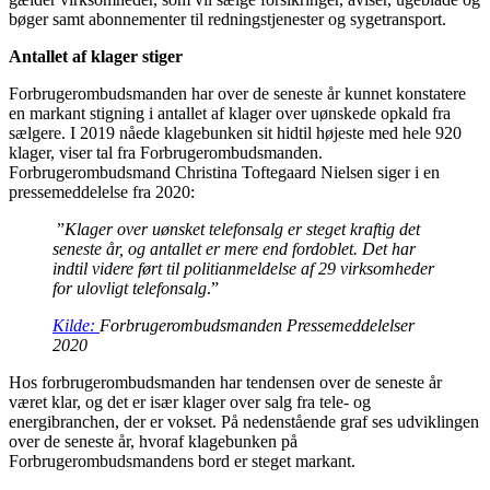
bøger samt abonnementer til redningstjenester og sygetransport.
Antallet af klager stiger
Forbrugerombudsmanden har over de seneste år kunnet konstatere
en markant stigning i antallet af klager over uønskede opkald fra
sælgere. I 2019 nåede klagebunken sit hidtil højeste med hele 920
klager, viser tal fra Forbrugerombudsmanden.
Forbrugerombudsmand Christina Toftegaard Nielsen siger i en
pressemeddelelse fra 2020:
”
Klager over uønsket telefonsalg er steget kraftig det
seneste år, og antallet er mere end fordoblet. Det har
indtil videre ført til politianmeldelse af 29 virksomheder
for ulovligt telefonsalg
.”
Kilde:
Forbrugerombudsmanden Pressemeddelelser
2020
Hos forbrugerombudsmanden har tendensen over de seneste år
været klar, og det er især klager over salg fra tele- og
energibranchen, der er vokset. På nedenstående graf ses udviklingen
over de seneste år, hvoraf klagebunken på
Forbrugerombudsmandens bord er steget markant.