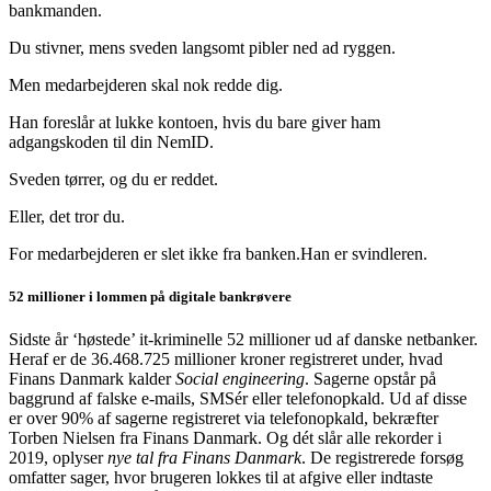
bankmanden.
Du stivner, mens sveden langsomt pibler ned ad ryggen.
Men medarbejderen skal nok redde dig.
Han foreslår at lukke kontoen, hvis du bare giver ham
adgangskoden til din NemID.
Sveden tørrer, og du er reddet.
Eller, det tror du.
For medarbejderen er slet ikke fra banken.Han er svindleren.
52 millioner i lommen på digitale bankrøvere
Sidste år ‘høstede’ it-kriminelle 52 millioner ud af danske netbanker.
Heraf er de 36.468.725 millioner kroner registreret under, hvad
Finans Danmark kalder
Social engineering
. Sagerne opstår på
baggrund af falske e-mails, SMSér eller telefonopkald. Ud af disse
er over 90% af sagerne registreret via telefonopkald, bekræfter
Torben Nielsen fra Finans Danmark. Og dét slår alle rekorder i
2019, oplyser
nye tal fra Finans Danmark
. De registrerede forsøg
omfatter sager, hvor brugeren lokkes til at afgive eller indtaste