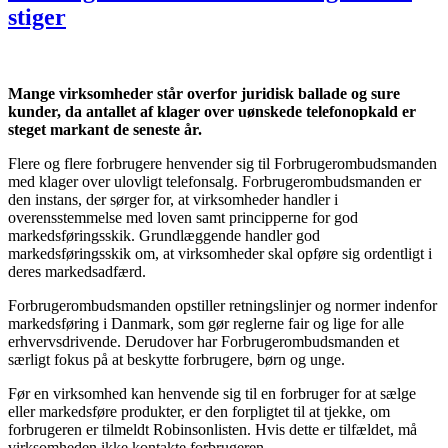
stiger
Mange virksomheder står overfor juridisk ballade og sure
kunder, da antallet af klager over uønskede telefonopkald er
steget markant de seneste år.
Flere og flere forbrugere henvender sig til Forbrugerombudsmanden
med klager over ulovligt telefonsalg. Forbrugerombudsmanden er
den instans, der sørger for, at virksomheder handler i
overensstemmelse med loven samt principperne for god
markedsføringsskik. Grundlæggende handler god
markedsføringsskik om, at virksomheder skal opføre sig ordentligt i
deres markedsadfærd.
Forbrugerombudsmanden opstiller retningslinjer og normer indenfor
markedsføring i Danmark, som gør reglerne fair og lige for alle
erhvervsdrivende. Derudover har Forbrugerombudsmanden et
særligt fokus på at beskytte forbrugere, børn og unge.
Før en virksomhed kan henvende sig til en forbruger for at sælge
eller markedsføre produkter, er den forpligtet til at tjekke, om
forbrugeren er tilmeldt Robinsonlisten. Hvis dette er tilfældet, må
virksomheden ikke kontakte forbrugeren.