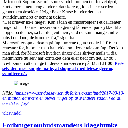
‘Microsoft Support-scam’, som svindelnummeret er blevet døbt, har
ramt amerikanere, englændere, danskere og folk i hele verden
gennem en årrække. Ifølge Peter Kruse bunder det i, at
svindelnummeret er nemt at udføre.
“Det kræver ikke meget. Kan sådan en medarbejder i et callcenter
ringe ud til 100 mennesker om dagen og få bare et par stykker til at
hoppe på det her, så har de tjent mere, end de kan i mange andre
jobs i det land, de kommer fra,” siger han.
Microsoft er opmærksom på fupnumrene og udsendte i 2016 en
rettesnor for, hvornår man kan vide, om der er tale om fup. Det kan
man altid, for Microsoft hverken ringer eller skriver mails til dig,
medmindre du selv har kontaktet dem eller bedt om det. Er du i
tvivl, kan du altid ringe til deres kundeservice på 82 33 31 00.
Prøv
selv den mest simple måde, at slippe af med telesælgere og
svindlere på.
Kilde:
https://www.sondagsavisen.dk/forbrug-samfund/2017-08-10-
en-million-danskere-er-blevet-ringet-op-af-svindlere-sadan-ved-du-
om-det-er-fup/
telesvindel
Forbrugerombudsmandens klagebunke