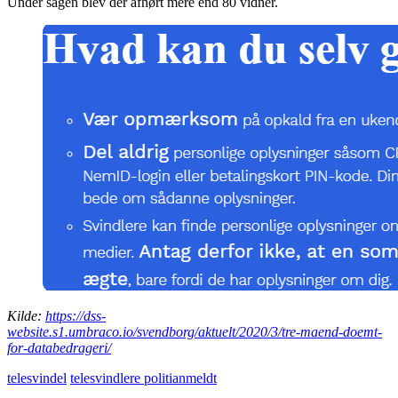
Under sagen blev der afhørt mere end 80 vidner.
Kilde:
https://dss-
website.s1.umbraco.io/svendborg/aktuelt/2020/3/tre-maend-doemt-
for-databedrageri/
telesvindel
telesvindlere politianmeldt