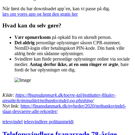
Når først du har downloadet app´en, kan vi passe på dig.
læs om vores app og hent den gratis her
Hvad kan du selv gøre?
Vær opmærksom
på opkald fra en ukendt person.
Del aldrig
personlige oplysninger såsom CPR-nummer,
NemID-login eller betalingskort PIN-kode. Din bank ville
aldrig bede om sådanne oplysninger.
Svindlere kan finde personlige oplysninger online via sociale
medier.
Antag derfor ikke, at en som ringer er ægte
, bare
fordi de har oplysninger om dig.
Kilde:
https://finansdanmark.dk/toerre-tal/institutter-filialer-
ansatte/kriminalitet/netbanksvindel-og-phishing/
Nyt link:
https://finansdanmark.dk/nyheder/2020/netbanksvindel-
slaar-desvaerre-alle-rekorder/
telesvindel
telesvindlere politianmeldt
Telefonsvindlere franarrede 78-årige