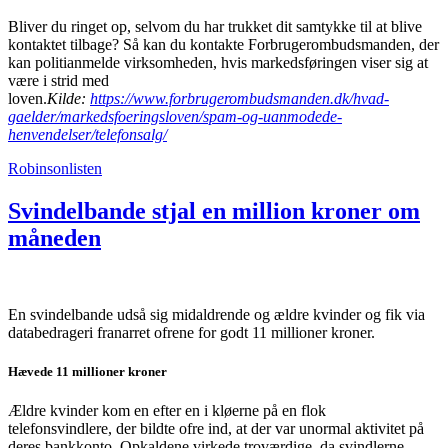
Bliver du ringet op, selvom du har trukket dit samtykke til at blive
kontaktet tilbage? Så kan du kontakte Forbrugerombudsmanden, der
kan politianmelde virksomheden, hvis markedsføringen viser sig at
være i strid med
loven.
Kilde:
https://www.forbrugerombudsmanden.dk/hvad-
gaelder/markedsfoeringsloven/spam-og-uanmodede-
henvendelser/telefonsalg/
Robinsonlisten
Svindelbande stjal en million kroner om
måneden
En svindelbande udså sig midaldrende og ældre kvinder og fik via
databedrageri franarret ofrene for godt 11 millioner kroner.
Hævede 11 millioner kroner
Ældre kvinder kom en efter en i kløerne på en flok
telefonsvindlere, der bildte ofre ind, at der var unormal aktivitet på
deres bankkonto. Opkaldene virkede troværdige, da svindlerne