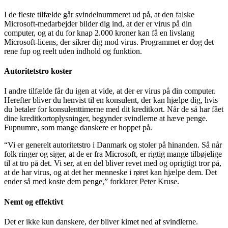
I de fleste tilfælde går svindelnummeret ud på, at den falske
Microsoft-medarbejder bilder dig ind, at der er virus på din
computer, og at du for knap 2.000 kroner kan få en livslang
Microsoft-licens, der sikrer dig mod virus. Programmet er dog det
rene fup og reelt uden indhold og funktion.
Autoritetstro koster
I andre tilfælde får du igen at vide, at der er virus på din computer.
Herefter bliver du henvist til en konsulent, der kan hjælpe dig, hvis
du betaler for konsulenttimerne med dit kreditkort. Når de så har fået
dine kreditkortoplysninger, begynder svindlerne at hæve penge.
Fupnumre, som mange danskere er hoppet på.
“Vi er generelt autoritetstro i Danmark og stoler på hinanden. Så når
folk ringer og siger, at de er fra Microsoft, er rigtig mange tilbøjelige
til at tro på det. Vi ser, at en del bliver revet med og oprigtigt tror på,
at de har virus, og at det her menneske i røret kan hjælpe dem. Det
ender så med koste dem penge,” forklarer Peter Kruse.
Nemt og effektivt
Det er ikke kun danskere, der bliver kimet ned af svindlerne.