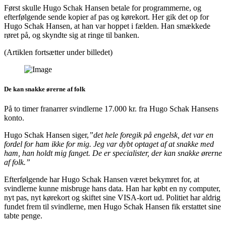
Først skulle Hugo Schak Hansen betale for programmerne, og
efterfølgende sende kopier af pas og kørekort. Her gik det op for
Hugo Schak Hansen, at han var hoppet i fælden. Han smækkede
røret på, og skyndte sig at ringe til banken.
(Artiklen fortsætter under billedet)
De kan snakke ørerne af folk
På to timer franarrer svindlerne 17.000 kr. fra Hugo Schak Hansens
konto.
Hugo Schak Hansen siger,
”det hele foregik på engelsk, det var en
fordel for ham ikke for mig. Jeg var dybt optaget af at snakke med
ham, han holdt mig fanget. De er specialister, der kan snakke ørerne
af folk.”
Efterfølgende har Hugo Schak Hansen været bekymret for, at
svindlerne kunne misbruge hans data. Han har købt en ny computer,
nyt pas, nyt kørekort og skiftet sine VISA-kort ud. Politiet har aldrig
fundet frem til svindlerne, men Hugo Schak Hansen fik erstattet sine
tabte penge.