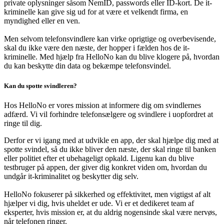
private oplysninger såsom NemID, passwords eller ID-kort. De it-
kriminelle kan give sig ud for at være et velkendt firma, en
myndighed eller en ven.
Men selvom telefonsvindlere kan virke oprigtige og overbevisende,
skal du ikke være den næste, der hopper i fælden hos de it-
kriminelle. Med hjælp fra HelloNo kan du blive klogere på, hvordan
du kan beskytte din data og bekæmpe telefonsvindel.
Kan du spotte svindleren?
Hos HelloNo er vores mission at informere dig om svindlernes
adfærd. Vi vil forhindre telefonsælgere og svindlere i uopfordret at
ringe til dig.
Derfor er vi igang med at udvikle en app, der skal hjælpe dig med at
spotte svindel, så du ikke bliver den næste, der skal ringe til banken
eller politiet efter et ubehageligt opkald. Ligenu kan du blive
testbruger på appen, der giver dig konkret viden om, hvordan du
undgår it-kriminalitet og beskytter dig selv.
HelloNo fokuserer på sikkerhed og effektivitet, men vigtigst af alt
hjælper vi dig, hvis uheldet er ude. Vi er et dedikeret team af
eksperter, hvis mission er, at du aldrig nogensinde skal være nervøs,
når telefonen ringer.