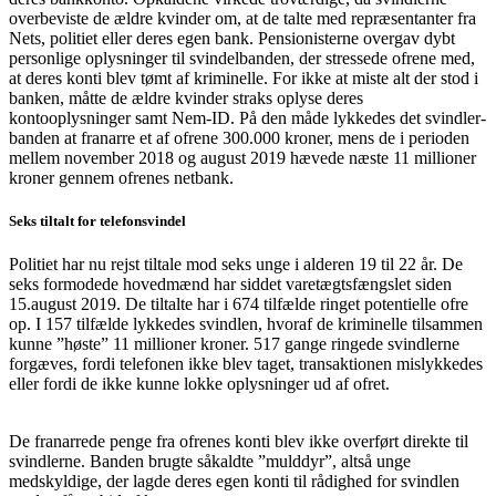
overbeviste de ældre kvinder om, at de talte med repræsentanter fra
Nets, politiet eller deres egen bank. Pensionisterne overgav dybt
personlige oplysninger til svindelbanden, der stressede ofrene med,
at deres konti blev tømt af kriminelle. For ikke at miste alt der stod i
banken, måtte de ældre kvinder straks oplyse deres
kontooplysninger samt Nem-ID. På den måde lykkedes det svindler-
banden at franarre et af ofrene 300.000 kroner, mens de i perioden
mellem november 2018 og august 2019 hævede næste 11 millioner
kroner gennem ofrenes netbank.
Seks tiltalt for telefonsvindel
Politiet har nu rejst tiltale mod seks unge i alderen 19 til 22 år. De
seks formodede hovedmænd har siddet varetægtsfængslet siden
15.august 2019. De tiltalte har i 674 tilfælde ringet potentielle ofre
op. I 157 tilfælde lykkedes svindlen, hvoraf de kriminelle tilsammen
kunne ”høste” 11 millioner kroner. 517 gange ringede svindlerne
forgæves, fordi telefonen ikke blev taget, transaktionen mislykkedes
eller fordi de ikke kunne lokke oplysninger ud af ofret.
De franarrede penge fra ofrenes konti blev ikke overført direkte til
svindlerne. Banden brugte såkaldte ”mulddyr”, altså unge
medskyldige, der lagde deres egen konti til rådighed for svindlen