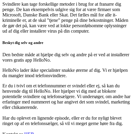
Svindlere kan tage forskellige metoder i brug for at franarre dig
penge. De kan eksempelvis udgive sig for at være firmaer som
Microsoft, Danske Bank eller Skat. Det fælles mål for alle it-
kriminelle er, at de skal ”tjene” penge på dine bekostninger. Måden
de gør det på, kan være ved at lokke personfølsomme oplysninger
ud af dig eller installere virus på din computer.
Beskyt dig selv og andre
Den bedste måde at hjælpe dig selv og andre på er ved at installerer
vores gratis app HelloNo.
HelloNo lader ikke specialister snakke ørerne af dig. Vi er hjælpen
du mangler imod telefonsvindlere.
Er du i tvivl om et telefonnummer er svindel eller ej, så kan du
henvende dig til HelloNo. Her hjælper vi dig med at blokere
potentielle svindlere og telefonsælgere. Vi undersøger, om andre har
erfaringer med nummeret og har angivet det som svindel, marketing
eller chikanerende.
Har du oplevet en lignende episode, eller er du for nyligt blevet
ringet op af en telefonssælger, så vil vi meget gerne høre fra dig.